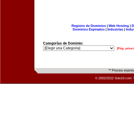
Registro de Dominios
|
Web Hosting
|
D
Dominios Expirados
|
Industrias
|
Indu
Categorías de Dominio:
[Pág. princi
** Precios expre
© 2002/2022 Solo10.com