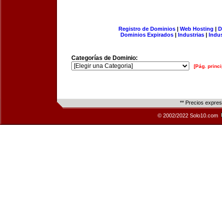
Registro de Dominios
|
Web Hosting
|
D
Dominios Expirados
|
Industrias
|
Indu
Categorías de Dominio:
[Pág. princi
** Precios expre
© 2002/2022 Solo10.com