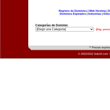
Registro de Dominios
|
Web Hosting
|
D
Dominios Expirados
|
Industrias
|
Indu
Categorías de Dominio:
[Pág. princi
** Precios expre
© 2002/2022 Solo10.com