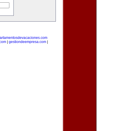
artamentosdevacaciones.com
.com
|
gestiondeempresa.com
|